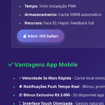
Tempo:
1min instalação PWA
Armazenamento:
Cache 50MB automático
Recursos:
Face ID, Haptic Feedback full
🍎 Abrir iOS Safari
✅ Vantagens App Mobile
⚡
Velocidade 3x Mais Rápida
- Cache local otim
🔔
Notificações Push Tempo Real
- Bônus, prom
🎁
Bônus Exclusivo R$ 3.000
- Só disponível app
👆
Interface Touch Otimizada
- Gestos naturais