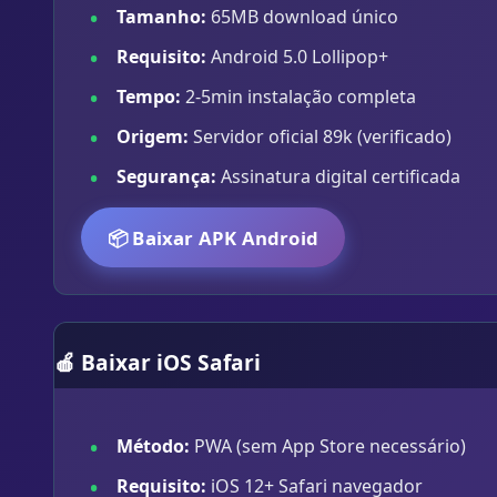
Tamanho:
65MB download único
Requisito:
Android 5.0 Lollipop+
Tempo:
2-5min instalação completa
Origem:
Servidor oficial 89k (verificado)
Segurança:
Assinatura digital certificada
📦 Baixar APK Android
🍎 Baixar iOS Safari
Método:
PWA (sem App Store necessário)
Requisito:
iOS 12+ Safari navegador