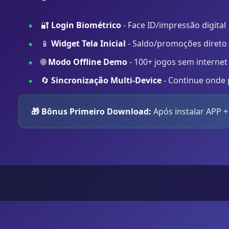
🔐
Login Biométrico
- Face ID/impressão digital
📱
Widget Tela Inicial
- Saldo/promoções diret
🌐
Modo Offline Demo
- 100+ jogos sem internet
🔄
Sincronização Multi-Device
- Continue onde
🎁 Bônus Primeiro Download:
Após instalar APP + 