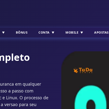
BÔNUS
CONTA
MOBILE
APOSTAS
mpleto
eguranca em qualquer
asso a passo com
c e Linux. O processo de
a a versao para seu