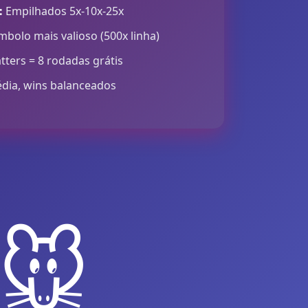
:
Empilhados 5x-10x-25x
mbolo mais valioso (500x linha)
tters = 8 rodadas grátis
dia, wins balanceados
🐭