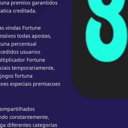
tuna premios garantidos
atica creditada.
s vindas Fortune
essivos todas apostas,
tuna percentual
ncedidos usuarios
ltiplicador Fortune
ciais temporariamente,
 jogos fortuna
oes especiais premiacoes
compartilhados
endo constantemente,
ga diferentes categorias