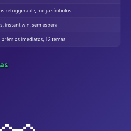
ins retriggerable, mega símbolos
s, instant win, sem espera
s, prêmios imediatos, 12 temas
das