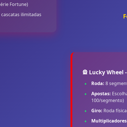
érie Fortune)
 cascatas ilimitadas
F
🎡 Lucky Wheel 

Roda:
8 segmento
Apostas:
Escolha
100/segmento)
Giro:
Roda física
Multiplicadores